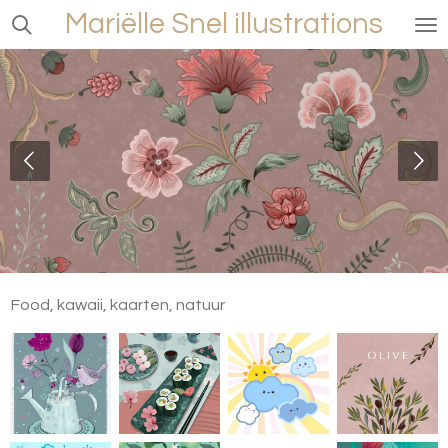
Mariëlle Snel illustrations
Ga
direct
naar
de
hoofdinhoud
Food, kawaii, kaarten, natuur