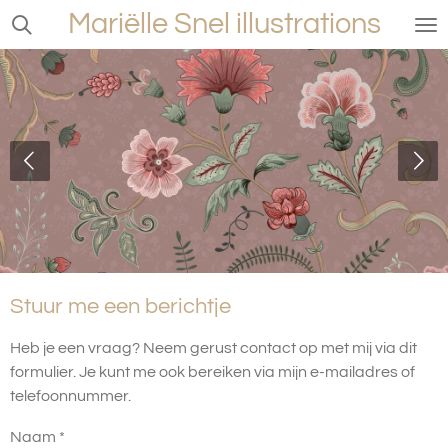
Mariëlle Snel illustrations
Ga
direct
naar
de
hoofdinhoud
Stuur me een berichtje
Heb je een vraag? Neem gerust contact op met mij via dit
formulier. Je kunt me ook bereiken via mijn e-mailadres of
telefoonnummer.
Naam *